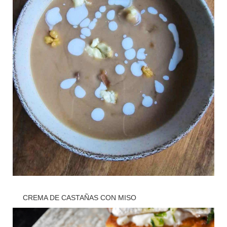
CREMA DE CASTAÑAS CON MISO
? Cocina
,
? Cocina saludable
,
? Recetas