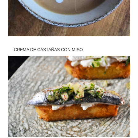
CREMA DE CASTAÑAS CON MISO
? Cocina
,
? Cocina saludable
,
? Recetas